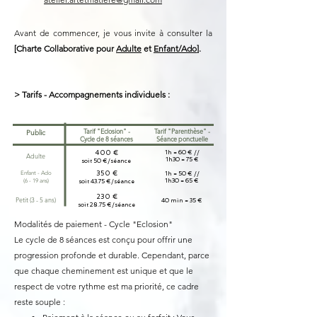
Avant de commencer, je vous invite à consulter la
[Charte Collaborative pour
Adulte
et
Enfant/Ado
].
> Tarifs - Accompagnements individuels :
Tarif "Eclosion" -
Tarif "Parenthèse" -
Public
Cycle de 8 séances
Séance ponctuelle
1h = 60 € //
400 €
Adulte
1h30 = 75 €
soit 50 €/séance
Enfant - Ado
350 €
1h = 50 € //
1h30 = 65 €
(6 - 19 ans)
soit 43.75 €/séance
230 €
Petit (3 - 5 ans)
40 min = 35 €
soit 28.75 €/séance
Modalités de paiement - Cycle "Eclosion"
Le cycle de 8 séances est conçu pour offrir une
progression profonde et durable. Cependant, parce
que chaque cheminement est unique et que le
respect de votre rythme est ma priorité, ce cadre
reste souple :