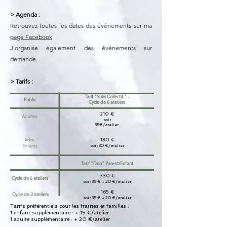
> Agenda :
​Retrouvez toutes les dates des événements sur ma
page Facebook
​J'organise également des événements sur
demande.
> Tarifs :
Tarif "Suivi Collectif " -
Public
Cycle de 6 ateliers
210 €
Adultes
soit
35€/atelier
Ados
180 €
Enfants
soit 30 €/atelier
Tarif "Duo" Parent/Enfant
330 €
Cycle de 6 ateliers
soit 35 € + 20 €/atelier
165 €
Cycle de 3 ateliers
soit 35 € + 20 €/atelier
Tarifs préférentiels pour les fratries et familles :
1 enfant supplémentaire : + 15 €/atelier
1 adulte supplémentaire : + 20 €/atelier