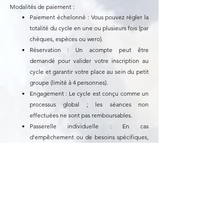
Modalités de paiement :
Paiement échelonné : Vous pouvez régler la
totalité du cycle en une ou plusieurs fois (par
chèques, espèces ou wero).
Réservation : Un acompte peut être
demandé pour valider votre inscription au
cycle et garantir votre place au sein du petit
groupe (limité à 4 personnes).
Engagement : Le cycle est conçu comme un
processus global ; les séances non
effectuées ne sont pas remboursables.
Passerelle individuelle : En cas
d'empêchement ou de besoins spécifiques,
possibilité de prendre rdv pour une séance
individuelle d'1h ou 1h30 au tarif "éclosion"
entre 2 ateliers. Le montant déjà réglé pour
la séance collective non effectuée sera
déduit, ne vous laissant que le complément
à régulariser.