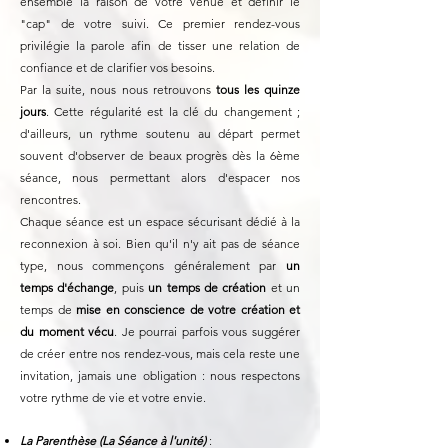
ensemble la raison de votre venue et définir le
"cap" de votre suivi.
Ce premier rendez-vous
privilégie la parole afin de tisser une relation de
confiance et de clarifier vos besoins.
Par la suite, nous nous retrouvons
tous les quinze
jours
. Cette régularité est la clé du changement ;
d'ailleurs, un rythme soutenu au départ permet
souvent d'observer de beaux progrès dès la 6ème
séance, nous permettant alors d'espacer nos
rencontres.
Chaque séance est un espace sécurisant dédié à la
reconnexion à soi. Bien qu'il n'y ait pas de séance
type, nous commençons généralement par
un
temps d'échange
, puis
un temps de création
et un
temps de
mise en conscience de votre création et
du moment vécu
. Je pourrai parfois vous suggérer
de créer entre nos rendez-vous, mais cela reste une
invitation, jamais une obligation : nous respectons
votre rythme de vie et votre envie.
La Parenthèse (La Séance à l'unité)
: